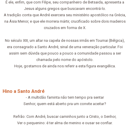
É ele, enfim, que com Filipe, seu companheiro de Betsaida, apresenta a
Jesus alguns gregos que buscavam encontrá-lo.
A tradição conta que André exercera seu ministério apostólico na Grécia,
na Ásia Menor, e que ele morrera mártir, crucificado sobre dois madeiros
cruzados em forma de X.
No século XIII, um altar na capela de nossas irmãs em Tournai (Bélgica),
era consagrado a Santo André, sinal de uma veneração particular. Foi
assim sem dúvida que pouco a pouco a comunidade passou a ser
chamada pelo nome do apóstolo.
Hoje, gostamos de ainda nos referir a esta figura evangélica.
Hino a Santo André
- A multidão faminta não tem tempo pra sentar
Senhor, quem está aberto pra um convite aceitar?
Refrão: Com André, buscar caminhos junto a Cristo, o Senhor,
Ver o pequenino: é ter alma de menino e ousar se confiar.