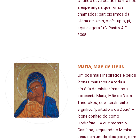
O fundo esverdeado mostra-nos
a esperança a que fomos
chamados: participarmos da
Glória de Deus, o cêntuplo, já,
aqui e agora." (C. Pastro A.D.
2008)
Maria, Mãe de Deus
Um dos mais inspirados e belos
ícones marianos de toda a
história do cristianismo nos
apresenta Maria, Mãe de Deus,
Theotókos, que literalmente
significa “portadora de Deus” –
ícone conhecido como
Hodigítria – a que mostra o
Caminho; segurando o Menino
Jesus em um dos braços e, com