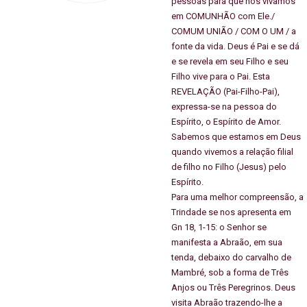
pessoas para que nós vivamos
em COMUNHÃO com Ele./
COMUM UNIÃO / COM O UM / a
fonte da vida. Deus é Pai e se dá
e se revela em seu Filho e seu
Filho vive para o Pai. Esta
REVELAÇÃO (Pai-Filho-Pai),
expressa-se na pessoa do
Espírito, o Espírito de Amor.
Sabemos que estamos em Deus
quando vivemos a relação filial
de filho no Filho (Jesus) pelo
Espírito.
Para uma melhor compreensão, a
Trindade se nos apresenta em
Gn 18, 1-15: o Senhor se
manifesta a Abraão, em sua
tenda, debaixo do carvalho de
Mambré, sob a forma de Três
Anjos ou Três Peregrinos. Deus
visita Abraão trazendo-lhe a