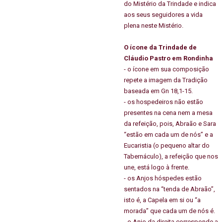
do Mistério da Trindade e indica
aos seus seguidores a vida
plena neste Mistério.
O ícone da Trindade de
Cláudio Pastro em Rondinha
- o ícone em sua composição
repete a imagem da Tradição
baseada em Gn 18,1-15.
- os hospedeiros não estão
presentes na cena nem a mesa
da refeição, pois, Abraão e Sara
“estão em cada um de nós” e a
Eucaristia (o pequeno altar do
Tabernáculo), a refeição que nos
une, está logo à frente.
- os Anjos hóspedes estão
sentados na “tenda de Abraão”,
isto é, a Capela em si ou “a
morada” que cada um de nós é.
- o Anjo da direita corresponde a