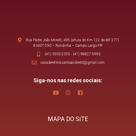
Rua Padre João Morelli, 495 (altura do Km 122 da BR 277)
83607-290 – Rondinha – Campo Largo/PR
(41) 3555-2055
-
(41) 98827-5993
casaderetirossantoandre60@gmail.com
Siga-nos nas redes sociais:
MAPA DO SITE