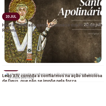
20 JUL
Hoje é celebrado santo Apolinário mártir, bispo de
Ravena
LEIA MAIS
20 JUL
Leão XIV convida a confiarmos na ação silenciosa
de Deus, que não se impõe pela força
LEIA MAIS