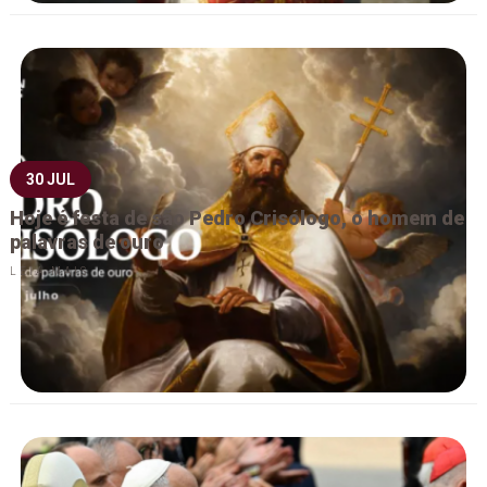
30 JUL
Hoje é festa de são Pedro Crisólogo, o homem de
palavras de ouro
LEIA MAIS