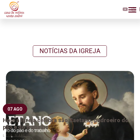
NOTÍCIAS DA IGREJA
07 AGO
Hoje a Igreja celebra são Caetano, padroeiro do
pão e do trabalho
LEIA MAIS