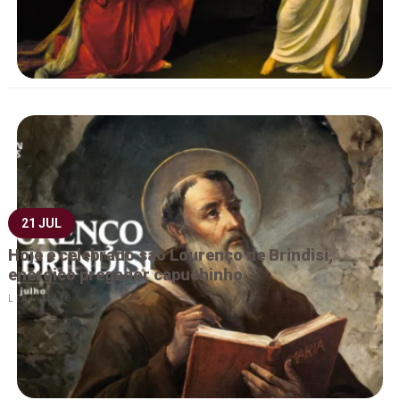
21 JUL
Hoje é celebrado são Lourenço de Brindisi,
enérgico pregador capuchinho
LEIA MAIS