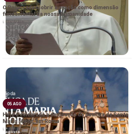
O Papa: redescobrir a oração como dimensão
fundamental da nossa humanidade
LEIA MAIS
05 AGO
Hoje é celebrada a dedicação da basílica de Santa
Maria Maior, em Roma
LEIA MAIS