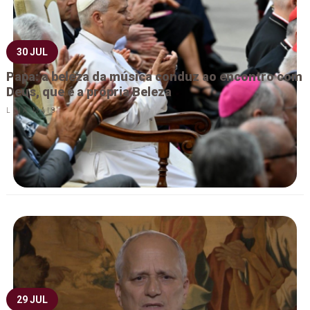
30 JUL
Papa: a beleza da música conduz ao encontro com
Deus, que é a própria Beleza
LEIA MAIS
29 JUL