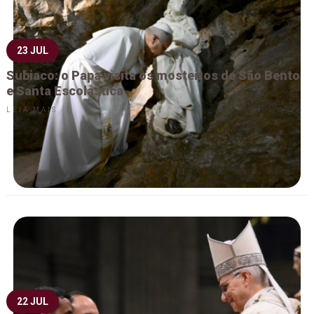
23 JUL
Subiaco: o Papa visita os mosteiros de São Bento
e Santa Escolástica
LEIA MAIS
22 JUL