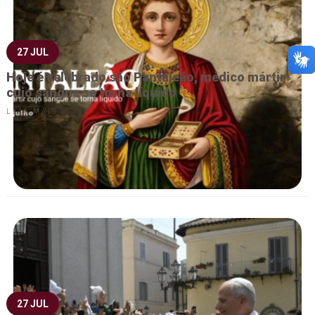
27 JUL
Hoje é celebrado são Pantaleão, médico mártir
cujo sangue se torna líquido
LEIA MAIS
27 JUL