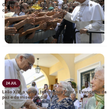
O Papa: a indústria do consumo envenena o
coração. Deus nos abre à alegria
LEIA MAIS
24 JUL
Leão XIV: o verão, tempo para viver o Evangelho da
paz e da misericórdia
LEIA MAIS