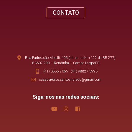
CONTATO
Rua Padre João Morelli, 495 (altura do Km 122 da BR 277)
83607-290 – Rondinha – Campo Largo/PR
(41) 3555-2055
-
(41) 98827-5993
casaderetirossantoandre60@gmail.com
Siga-nos nas redes sociais: