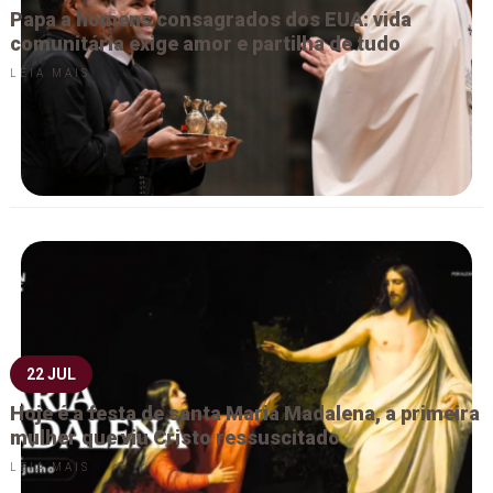
Papa a homens consagrados dos EUA: vida
comunitária exige amor e partilha de tudo
LEIA MAIS
22 JUL
Hoje é a festa de santa Maria Madalena, a primeira
mulher que viu Cristo ressuscitado
LEIA MAIS