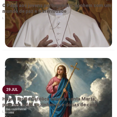
O Papa aos jovens portugueses: sonhem com um
mundo de paz e fraternidade
LEIA MAIS
29 JUL
Hoje a Igreja Católica celebra santa Marta,
padroeira das cozinheiras e donas de casa
LEIA MAIS