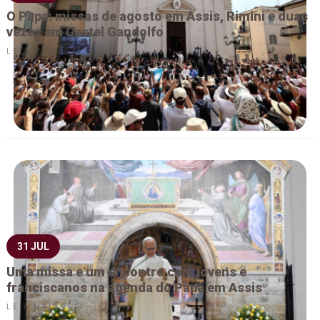
O Papa: missas de agosto em Assis, Rimini e duas
vezes em Castel Gandolfo
LEIA MAIS
31 JUL
Uma missa e um encontro com jovens e
franciscanos na agenda do Papa em Assis
LEIA MAIS