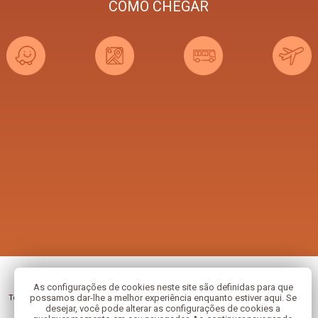
COMO CHEGAR
As configurações de cookies neste site são definidas para que
Copyright © 2026 - Congregação das Religiosas de Santo André .
possamos dar-lhe a melhor experiência enquanto estiver aqui. Se
Todos os direitos reservados, navegando no site você aceita a nossa
política de
desejar, você pode alterar as configurações de cookies a
privacidade
.