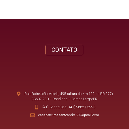
CONTATO
Rua Padre João Morelli, 495 (altura do Km 122 da BR 277)
83607-290 – Rondinha – Campo Largo/PR
(41) 3555-2055
-
(41) 98827-5993
casaderetirossantoandre60@gmail.com