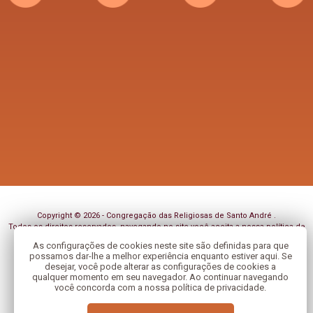
Copyright © 2026 - Congregação das Religiosas de Santo André .
Todos os direitos reservados, navegando no site você aceita a nossa
política de
privacidade
.
As configurações de cookies neste site são definidas para que
possamos dar-lhe a melhor experiência enquanto estiver aqui. Se
Desenvolvido com
por
desejar, você pode alterar as configurações de cookies a
qualquer momento em seu navegador. Ao continuar navegando
você concorda com a nossa política de privacidade.