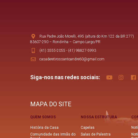
Rua Padre João Morelli, 495 (altura do Km 122 da BR 277)
83607-290 – Rondinha – Campo Largo/PR
(41) 3555-2055
-
(41) 98827-5993
casaderetirossantoandre60@gmail.com
Siga-nos nas redes sociais:
MAPA DO SITE
QUEM SOMOS
NOSSA ESTRUTURA
CO
História da Casa
Capelas
Notí
Comunidade das Irmãs do
Salas de Palestra
Not