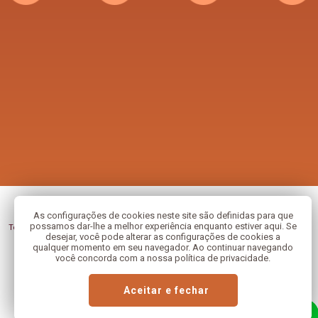
As configurações de cookies neste site são definidas para que
Copyright © 2026 - Congregação das Religiosas de Santo André .
possamos dar-lhe a melhor experiência enquanto estiver aqui. Se
Todos os direitos reservados, navegando no site você aceita a nossa
política de
desejar, você pode alterar as configurações de cookies a
privacidade
.
qualquer momento em seu navegador. Ao continuar navegando
você concorda com a nossa política de privacidade.
Desenvolvido com
por
Aceitar e fechar