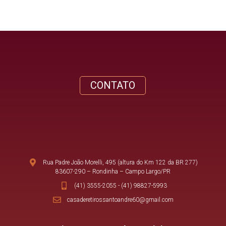
CONTATO
Rua Padre João Morelli, 495 (altura do Km 122 da BR 277)
83607-290 – Rondinha – Campo Largo/PR
(41) 3555-2055
-
(41) 98827-5993
casaderetirossantoandre60@gmail.com