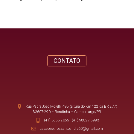
CONTATO
Rua Padre João Morelli, 495 (altura do Km 122 da BR 277)
83607-290 – Rondinha – Campo Largo/PR
(41) 3555-2055
-
(41) 98827-5993
casaderetirossantoandre60@gmail.com