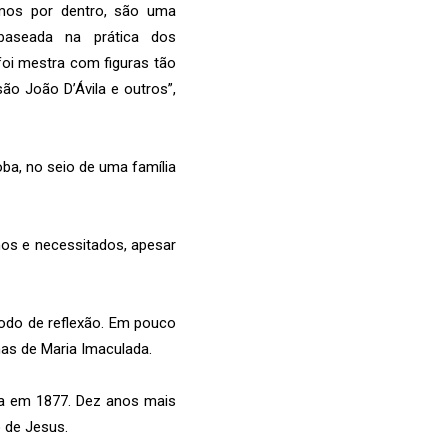
rmos por dentro, são uma
 baseada na prática dos
foi mestra com figuras tão
o João D’Ávila e outros”,
a, no seio de uma família
mos e necessitados, apesar
íodo de reflexão. Em pouco
as de Maria Imaculada.
na em 1877. Dez anos mais
 de Jesus.