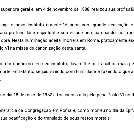
a superiora geral e, em 4 de novembro de 1888, realizou sua profissã
dirige o novo Instituto durante 16 anos com grande dedicação 
ária profundidade espiritual e sua virtude heroica quando, por m
a obra. Nesta humilhação aceita, morrerá em Roma, praticamente esqu
lo VI na missa de canonização desta santa.
membro anônimo em seu instituto, davam-lhe os trabalhos mais p
 morte. Entretanto, seguiu vivendo com humildade e fazendo o que
.
u no dia 18 de maio de 1952 e foi canonizada pelo papa Paulo VI no d
neralícia da Congregação em Roma e, como morreu no dia da Epifa
 sua beatificação e do translado de seus restos mortais.