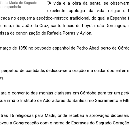
“A vida e a obra da santa, se observa
excelente apologia da vida religiosa,
lcada no esquema ascético-místico tradicional, do qual a Espanha 
resa, são João da Cruz, santo Inácio de Loyola, são Domingos, sã
missa de canonização de Rafaela Porras y Ayllón.
março de 1850 no povoado espanhol de Pedro Abad, perto de Córdob
 perpétuo de castidade, dedicou-se à oração e a cuidar dos enfer
os.
para o convento das monjas clarissas em Córdoba para ter um per
ua irmã o Instituto de Adoradoras do Santíssimo Sacramento e Filh
ras 16 religiosas para Madri, onde recebeu a aprovação diocesa
aprovou a Congregação com o nome de Escravas do Sagrado Coração