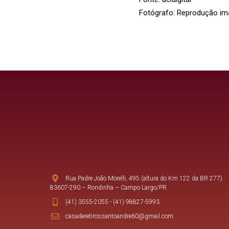
Fotógrafo: Reprodução imag
Rua Padre João Morelli, 495 (altura do Km 122 da BR 277)
83607-290 – Rondinha – Campo Largo/PR
(41) 3555-2055
-
(41) 98827-5993
casaderetirossantoandre60@gmail.com