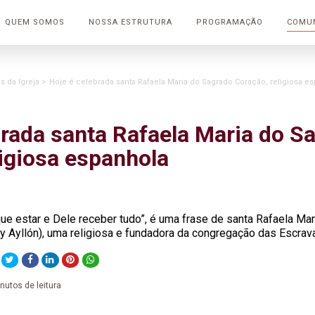
QUEM SOMOS
NOSSA ESTRUTURA
PROGRAMAÇÃO
COMU
s da Igreja >
Hoje é celebrada santa Rafaela Maria do Sagrado Coração, religiosa e
brada santa Rafaela Maria do S
ligiosa espanhola
e estar e Dele receber tudo”, é uma frase de santa Rafaela Ma
 y Ayllón), uma religiosa e fundadora da congregação das Escra
inutos de leitura