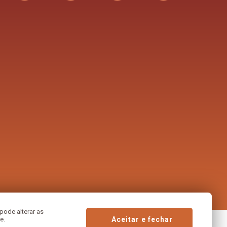
pode alterar as
e.
Aceitar e fechar