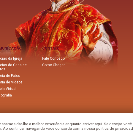
MUNICAÇÃO
CONTATO
cias da Igreja
Fale Conosco
ícias da Casa de
Como Chegar
iros
ria de Fotos
eria de Vídeos
la Virtual
nografia
ssamos dar-lhe a melhor experiência enquanto estiver aqui. Se desejar, você 
 Ao continuar navegando você concorda com a nossa política de privacidad