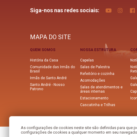
Siga-nos nas redes sociais:
MAPA DO SITE
QUEM SOMOS
NOSSA ESTRUTURA
CO
História da Casa
Capelas
Notí
Comunidade das Irmãs do
Salas de Palestra
Not
Brasil
Ret
Refeitório e cozinha
Irmãs de Santo André
Gale
Acomodações
Santo André - Nosso
Gal
Salas de atendimentos e
Patrono
áreas internas
Cape
Estacionamento
Ico
Cascatinha e Trilhas
As configurações de cookies neste site são definidas para que po
configurações de cookies a qualquer momento em seu navegador.