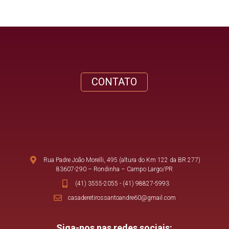
CONTATO
Rua Padre João Morelli, 495 (altura do Km 122 da BR 277)
83607-290 – Rondinha – Campo Largo/PR
(41) 3555-2055
-
(41) 98827-5993
casaderetirossantoandre60@gmail.com
Siga-nos nas redes sociais: