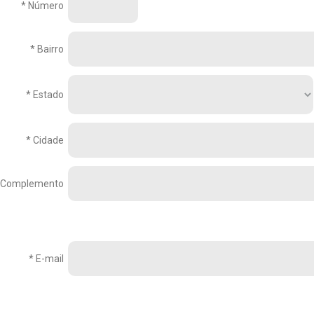
* Número
* Bairro
* Estado
* Cidade
Complemento
* E-mail