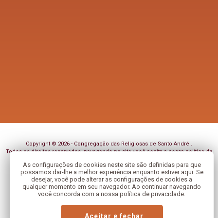
Copyright © 2026 - Congregação das Religiosas de Santo André .
Todos os direitos reservados, navegando no site você aceita a nossa
política de
privacidade
.
As configurações de cookies neste site são definidas para que
possamos dar-lhe a melhor experiência enquanto estiver aqui. Se
Desenvolvido com
por
desejar, você pode alterar as configurações de cookies a
qualquer momento em seu navegador. Ao continuar navegando
você concorda com a nossa política de privacidade.
Aceitar e fechar